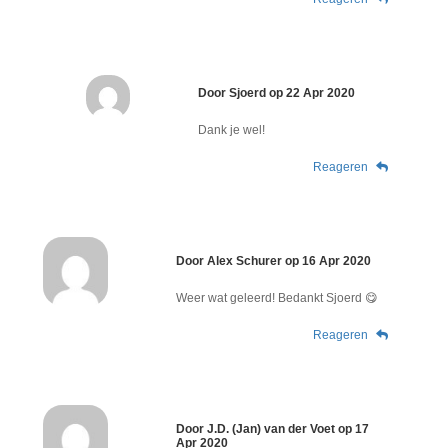
Door
Sjoerd
op
22 Apr 2020
Dank je wel!
Reageren
Door
Alex Schurer
op
16 Apr 2020
Weer wat geleerd! Bedankt Sjoerd 😋
Reageren
Door
J.D. (Jan) van der Voet
op
17
Apr 2020